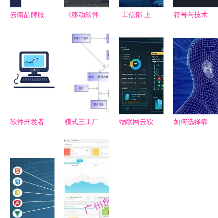
云南品牌服
《移动软件
工信部 上
符号与技术
装ERP工厂
开发》实验
半年新建
软件开发中
软件开发
5 网络技术
5G基站
的固定与支
赋能本土产
服务实践报
25.7万个，
持体系
业数字化升
告
软件行业营
级
收同比增长
显著
软件开发者
模式三工厂
物联网云软
如何选择靠
如何设计出
软件开发的
件的核心功
谱的共享充
兼具商业价
创新引擎与
能与企业需
电宝系统定
值与品牌基
成果丰收
求满足之道
制开发服务
因的图标
商